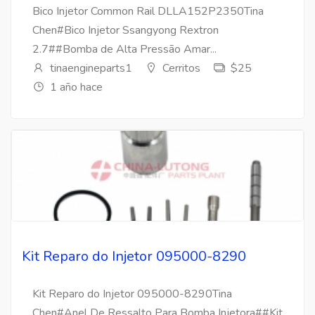
Bico Injetor Common Rail DLLA152P2350Tina
Chen#Bico Injetor Ssangyong Rextron
2.7##Bomba de Alta Pressão Amar...
tinaengineparts1
Cerritos
$25
1 año hace
Kit Reparo do Injetor 095000-8290
Kit Reparo do Injetor 095000-8290Tina
Chen#Anel De Ressalto Para Bomba Injetora##Kit