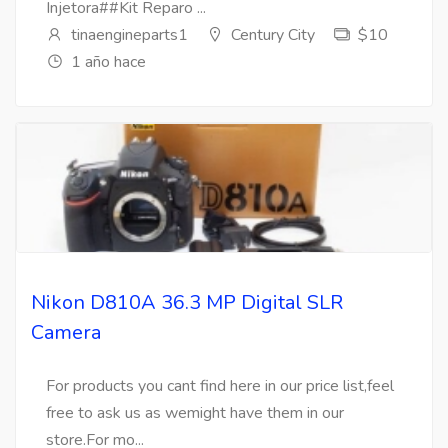
Injetora##Kit Reparo ...
tinaengineparts1
Century City
$10
1 año hace
Nikon D810A 36.3 MP Digital SLR
Camera
For products you cant find here in our price list,feel
free to ask us as wemight have them in our
store.For mo...