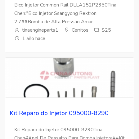
Bico Injetor Common Rail DLLA152P2350Tina
Chen#Bico Injetor Ssangyong Rextron
2.7##Bomba de Alta Pressão Amar...
tinaengineparts1
Cerritos
$25
1 año hace
Kit Reparo do Injetor 095000-8290
Kit Reparo do Injetor 095000-8290Tina
Chen#Anel De Ressalto Para Bomba Injetora##Kit