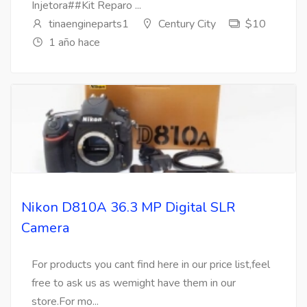
Injetora##Kit Reparo ...
tinaengineparts1
Century City
$10
1 año hace
Nikon D810A 36.3 MP Digital SLR
Camera
For products you cant find here in our price list,feel
free to ask us as wemight have them in our
store.For mo...