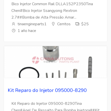
Bico Injetor Common Rail DLLA152P2350Tina
Chen#Bico Injetor Ssangyong Rextron
2.7##Bomba de Alta Pressão Amar...
tinaengineparts1
Cerritos
$25
1 año hace
Kit Reparo do Injetor 095000-8290
Kit Reparo do Injetor 095000-8290Tina
Chen#Anel De Ressalto Para Bomba Injetora##Kit