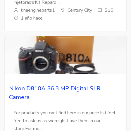
Injetora##Kit Reparo ...
tinaengineparts1
Century City
$10
1 año hace
Nikon D810A 36.3 MP Digital SLR
Camera
For products you cant find here in our price list,feel
free to ask us as wemight have them in our
store.For mo...