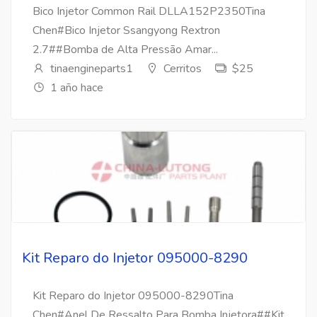
Bico Injetor Common Rail DLLA152P2350Tina
Chen#Bico Injetor Ssangyong Rextron
2.7##Bomba de Alta Pressão Amar...
tinaengineparts1
Cerritos
$25
1 año hace
Kit Reparo do Injetor 095000-8290
Kit Reparo do Injetor 095000-8290Tina
Chen#Anel De Ressalto Para Bomba Injetora##Kit