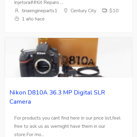
Injetora##Kit Reparo ...
tinaengineparts1
Century City
$10
1 año hace
Nikon D810A 36.3 MP Digital SLR
Camera
For products you cant find here in our price list,feel
free to ask us as wemight have them in our
store.For mo...