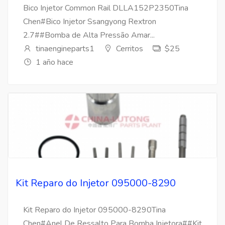
Bico Injetor Common Rail DLLA152P2350Tina
Chen#Bico Injetor Ssangyong Rextron
2.7##Bomba de Alta Pressão Amar...
tinaengineparts1
Cerritos
$25
1 año hace
Kit Reparo do Injetor 095000-8290
Kit Reparo do Injetor 095000-8290Tina
Chen#Anel De Ressalto Para Bomba Injetora##Kit