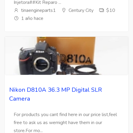
Injetora##Kit Reparo ...
tinaengineparts1
Century City
$10
1 año hace
Nikon D810A 36.3 MP Digital SLR
Camera
For products you cant find here in our price list,feel
free to ask us as wemight have them in our
store.For mo...