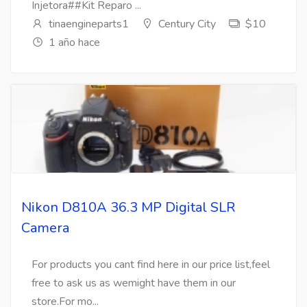
Injetora##Kit Reparo ...
tinaengineparts1
Century City
$10
1 año hace
Nikon D810A 36.3 MP Digital SLR
Camera
For products you cant find here in our price list,feel
free to ask us as wemight have them in our
store.For mo...