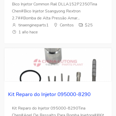
Bico Injetor Common Rail DLLA152P2350Tina
Chen#Bico Injetor Ssangyong Rextron
2.7##Bomba de Alta Pressão Amar...
tinaengineparts1
Cerritos
$25
1 año hace
Kit Reparo do Injetor 095000-8290
Kit Reparo do Injetor 095000-8290Tina
Chen#Anel De Ressalto Para Bomba Injetora##Kit