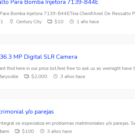
lto Para Bomba Injetora 7139-844E
Para Bomba Injetora 7139-844ETina Chen#Anel De Ressalto Par
s1
Century City
$10
1 año hace
36.3 MP Digital SLR Camera
nt find here in our price list,feel free to ask us as wemight have t
arysville
$2,000
3 años hace
rimonial y/o parejas
Integral se especializa en problemas matrimoniales y/o parejas. Se
iami
$100
3 años hace