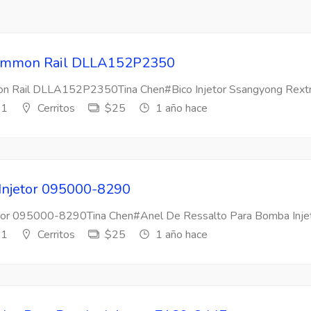
 Common Rail DLLA152P2350
mon Rail DLLA152P2350Tina Chen#Bico Injetor Ssangyong Rextr
s1
Cerritos
$25
1 año hace
 Injetor 095000-8290
etor 095000-8290Tina Chen#Anel De Ressalto Para Bomba Injeto
s1
Cerritos
$25
1 año hace