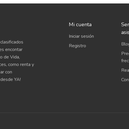
Mi cuenta
Ser
asi
Iniciar sesión
clasificados
Blo
Registro
es encontar
Pre
o de Vida,
fre
íces, como renta y
Rea
uar con
 desde YA!
Con