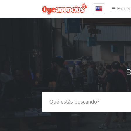
Encuen
B