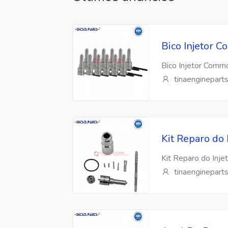
Bico Injetor
Bico Injetor Com
tinaenginepart
Kit Reparo do
Kit Reparo do Inj
tinaenginepart