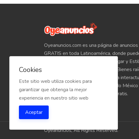
Oyeanuncios.com es una página de anuncios 
GRATIS en toda Latinoamérica, donde pued
Empleos, Autos, Motocicletas, Hogar y Estil
Cookies
Teléfonos, Tabletas, Electrónicos, Bienes ra
venta de inmuebles, etc. Empieza a interact
Este sitio web utiliza cookies para
compradores y vendedores de todo México
garantizar que obtenga la mejor
Oyeanuncios.com es totalmente Gratis.
experiencia en nuestro sitio web
Aceptar
Oyeanuncios, All Rights Reserved.