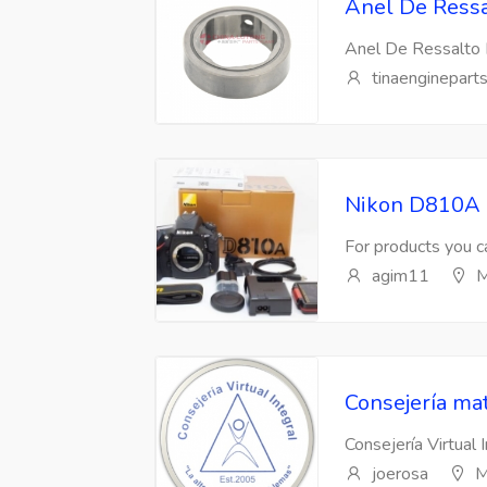
Anel De Ressa
Anel De Ressalto 
tinaenginepart
Nikon D810A 
For products you ca
agim11
M
Consejería mat
Consejería Virtual 
joerosa
M