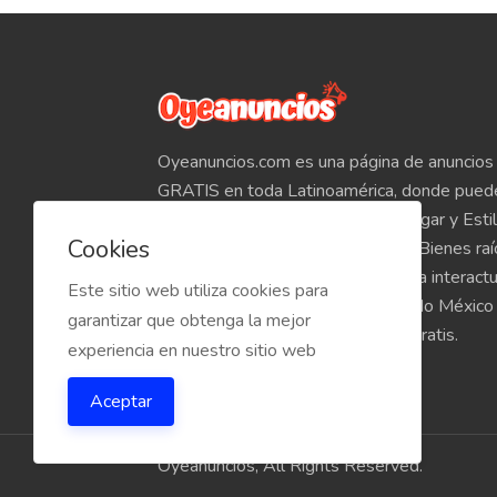
Oyeanuncios.com es una página de anuncios 
GRATIS en toda Latinoamérica, donde pued
Empleos, Autos, Motocicletas, Hogar y Estil
Cookies
Teléfonos, Tabletas, Electrónicos, Bienes ra
venta de inmuebles, etc. Empieza a interact
Este sitio web utiliza cookies para
compradores y vendedores de todo México
garantizar que obtenga la mejor
Oyeanuncios.com es totalmente Gratis.
experiencia en nuestro sitio web
Aceptar
Oyeanuncios, All Rights Reserved.