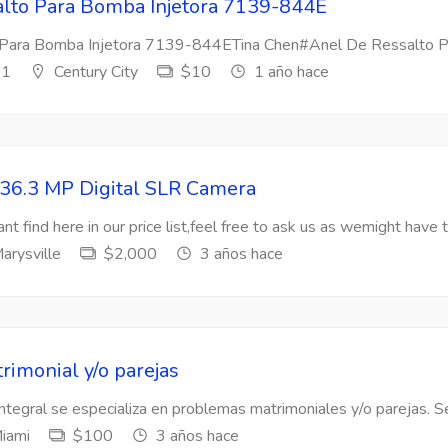
lto Para Bomba Injetora 7139-844E
Para Bomba Injetora 7139-844ETina Chen#Anel De Ressalto Par
s1
Century City
$10
1 año hace
36.3 MP Digital SLR Camera
nt find here in our price list,feel free to ask us as wemight have t
arysville
$2,000
3 años hace
rimonial y/o parejas
Integral se especializa en problemas matrimoniales y/o parejas. Se
iami
$100
3 años hace