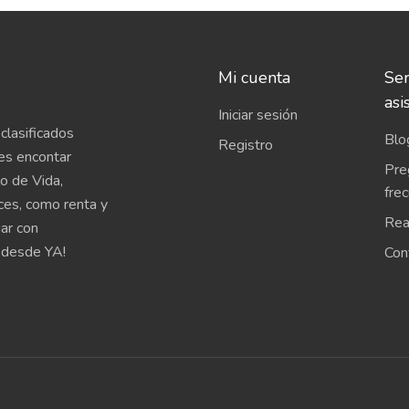
Mi cuenta
Ser
asi
Iniciar sesión
clasificados
Blo
Registro
es encontar
Pre
o de Vida,
fre
íces, como renta y
Rea
uar con
 desde YA!
Con