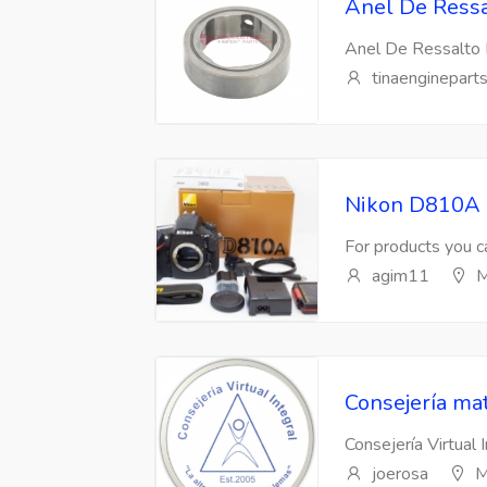
Anel De Ressa
Anel De Ressalto 
tinaenginepart
Nikon D810A 
For products you ca
agim11
M
Consejería mat
Consejería Virtual 
joerosa
M