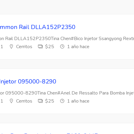
 Common Rail DLLA152P2350
mon Rail DLLA152P2350Tina Chen#Bico Injetor Ssangyong Rextr
s1
Cerritos
$25
1 año hace
 Injetor 095000-8290
etor 095000-8290Tina Chen#Anel De Ressalto Para Bomba Injeto
s1
Cerritos
$25
1 año hace