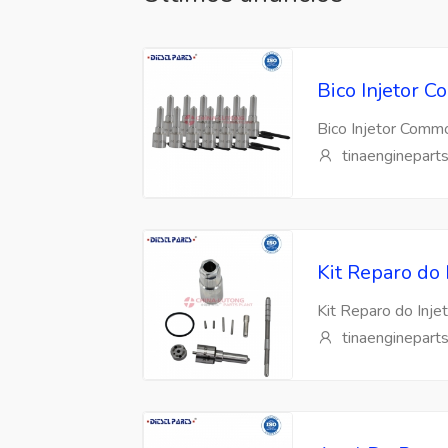
Bico Injetor
Bico Injetor Com
tinaenginepart
Kit Reparo do
Kit Reparo do Inj
tinaenginepart