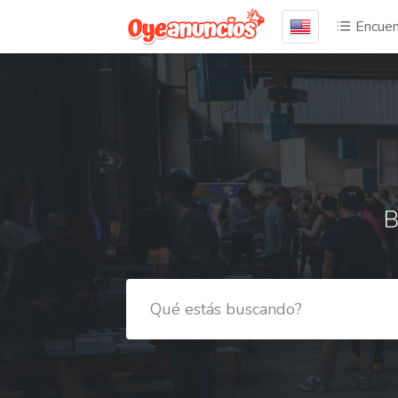
Encuen
B