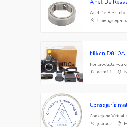
Anel De Ressa
Anel De Ressalto 
tinaenginepart
Nikon D810A 
For products you ca
agim11
M
Consejería mat
Consejería Virtual 
joerosa
M