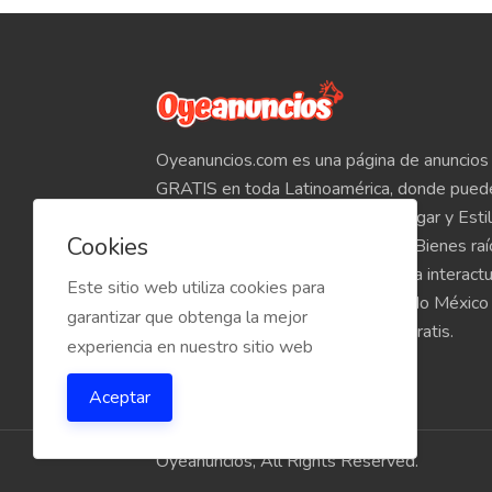
Oyeanuncios.com es una página de anuncios 
GRATIS en toda Latinoamérica, donde pued
Empleos, Autos, Motocicletas, Hogar y Estil
Cookies
Teléfonos, Tabletas, Electrónicos, Bienes ra
venta de inmuebles, etc. Empieza a interact
Este sitio web utiliza cookies para
compradores y vendedores de todo México
garantizar que obtenga la mejor
Oyeanuncios.com es totalmente Gratis.
experiencia en nuestro sitio web
Aceptar
Oyeanuncios, All Rights Reserved.