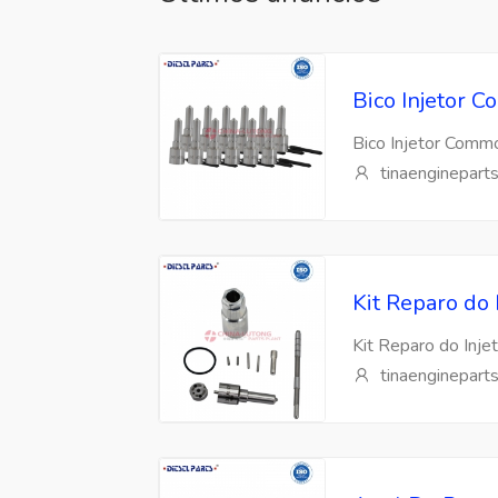
Bico Injetor
Bico Injetor Com
tinaenginepart
Kit Reparo do
Kit Reparo do Inj
tinaenginepart