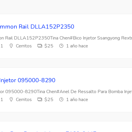
 Common Rail DLLA152P2350
mon Rail DLLA152P2350Tina Chen#Bico Injetor Ssangyong Rextr
s1
Cerritos
$25
1 año hace
 Injetor 095000-8290
etor 095000-8290Tina Chen#Anel De Ressalto Para Bomba Injeto
s1
Cerritos
$25
1 año hace