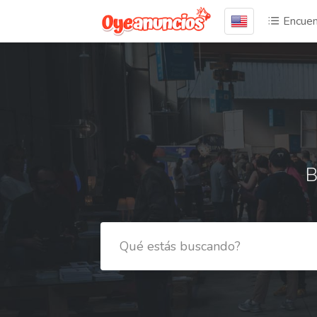
Encuen
B