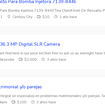
lto Para Bomba Injetora 7139-844E
Para Bomba Injetora 7139-844ETina Chen#Anel De Ressalto Par
s1
Century City
$10
1 año hace
36.3 MP Digital SLR Camera
nt find here in our price list,feel free to ask us as wemight have t
arysville
$2,000
3 años hace
rimonial y/o parejas
Integral se especializa en problemas matrimoniales y/o parejas. Se
iami
$100
3 años hace