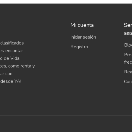
Mi cuenta
Ser
asi
Iniciar sesión
clasificados
Blo
Registro
es encontar
Pre
o de Vida,
fre
íces, como renta y
Rea
uar con
 desde YA!
Con