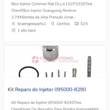
Bico Injetor Common Rail DLLA152P2350Tina
Chen#Bico Injetor Ssangyong Rextron
2.7##Bomba de Alta Pressão Amar...
tinaengineparts1
Cerritos
$25
1 año hace
Kit Reparo do Injetor 095000-8290
Kit Reparo do Injetor 095000-8290Tina
Chen#Anel De Ressalto Para Bomba Injetora##Kit