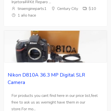
Injetora##Kit Reparo ...
tinaengineparts1
Century City
$10
1 año hace
Nikon D810A 36.3 MP Digital SLR
Camera
For products you cant find here in our price list,feel
free to ask us as wemight have them in our
store.For mo...