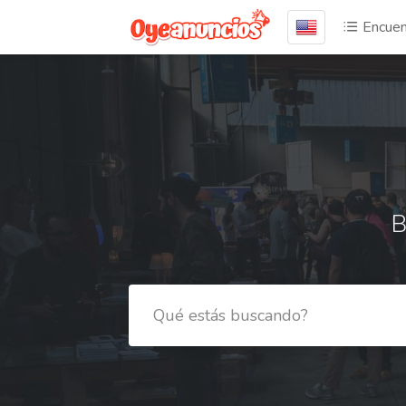
Encuen
B