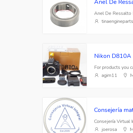
Anel De Ressa
Anel De Ressalto 
tinaenginepart
Nikon D810A 
For products you ca
agim11
M
Consejería mat
Consejería Virtual 
joerosa
M