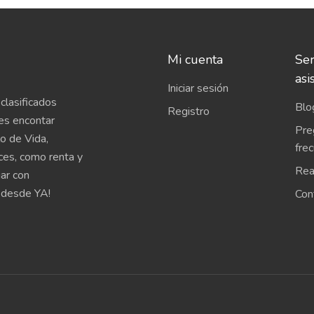
Mi cuenta
Ser
asi
Iniciar sesión
clasificados
Blo
Registro
es encontar
Pre
o de Vida,
fre
íces, como renta y
Rea
uar con
 desde YA!
Con