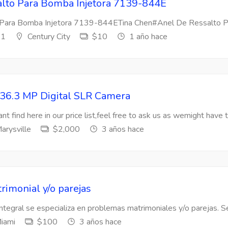
lto Para Bomba Injetora 7139-844E
Para Bomba Injetora 7139-844ETina Chen#Anel De Ressalto Par
s1
Century City
$10
1 año hace
36.3 MP Digital SLR Camera
nt find here in our price list,feel free to ask us as wemight have t
arysville
$2,000
3 años hace
rimonial y/o parejas
Integral se especializa en problemas matrimoniales y/o parejas. Se
iami
$100
3 años hace