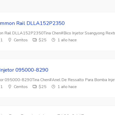
 Common Rail DLLA152P2350
mon Rail DLLA152P2350Tina Chen#Bico Injetor Ssangyong Rextr
s1
Cerritos
$25
1 año hace
 Injetor 095000-8290
etor 095000-8290Tina Chen#Anel De Ressalto Para Bomba Injeto
s1
Cerritos
$25
1 año hace