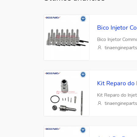
Bico Injetor
Bico Injetor Com
tinaenginepart
Kit Reparo do
Kit Reparo do Inj
tinaenginepart