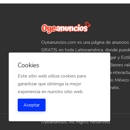
Oyeanuncios.com es una página de anuncios 
GRATIS en toda Latinoamérica, donde pued
Empleos, Autos, Motocicletas, Hogar y Estil
Cookies
Teléfonos, Tabletas, Electrónicos, Bienes ra
venta de inmuebles, etc. Empieza a interact
Este sitio web utiliza cookies para
compradores y vendedores de todo México
garantizar que obtenga la mejor
Oyeanuncios.com es totalmente Gratis.
experiencia en nuestro sitio web
Aceptar
Oyeanuncios, All Rights Reserved.