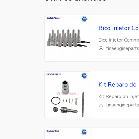
Bico Injetor
Bico Injetor Com
tinaenginepart
Kit Reparo do
Kit Reparo do Inj
tinaenginepart