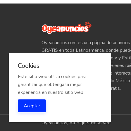
Oyeanuncios.com es una página de anuncios 
GRATIS en toda Latinoamérica, donde pued
Empleos, Autos, Motocicletas, Hogar y Estil
Cookies
Teléfonos, Tabletas, Electrónicos, Bienes ra
venta de inmuebles, etc. Empieza a interact
Este sitio web utiliza cookies para
compradores y vendedores de todo México
garantizar que obtenga la mejor
Oyeanuncios.com es totalmente Gratis.
experiencia en nuestro sitio web
Aceptar
Oyeanuncios, All Rights Reserved.