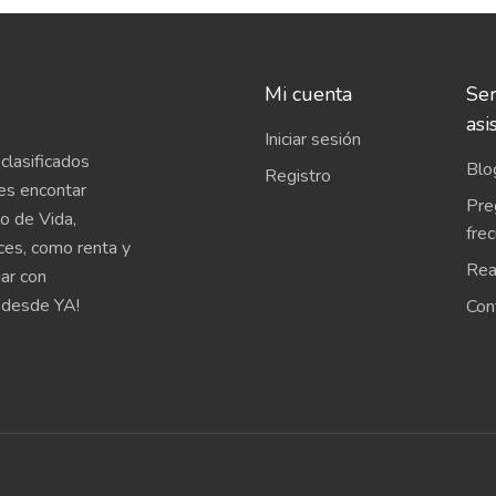
Mi cuenta
Ser
asi
Iniciar sesión
clasificados
Blo
Registro
es encontar
Pre
o de Vida,
fre
íces, como renta y
Rea
uar con
 desde YA!
Con