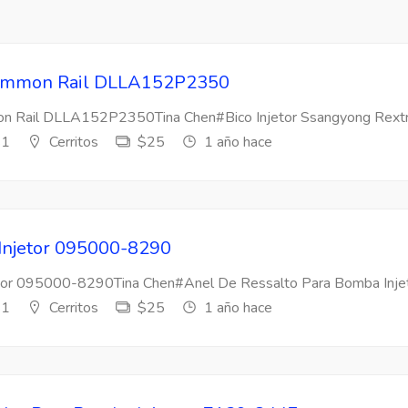
 Common Rail DLLA152P2350
mon Rail DLLA152P2350Tina Chen#Bico Injetor Ssangyong Rextr
s1
Cerritos
$25
1 año hace
 Injetor 095000-8290
etor 095000-8290Tina Chen#Anel De Ressalto Para Bomba Injeto
s1
Cerritos
$25
1 año hace