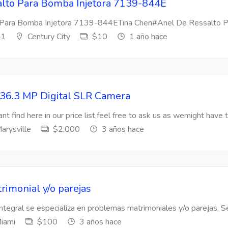
lto Para Bomba Injetora 7139-844E
Para Bomba Injetora 7139-844ETina Chen#Anel De Ressalto Par
s1
Century City
$10
1 año hace
36.3 MP Digital SLR Camera
nt find here in our price list,feel free to ask us as wemight have t
arysville
$2,000
3 años hace
rimonial y/o parejas
Integral se especializa en problemas matrimoniales y/o parejas. Se
iami
$100
3 años hace