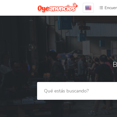
Encuen
B