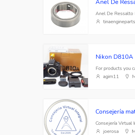
Anel De Ressa
Anel De Ressalto 
tinaenginepart
Nikon D810A 
For products you ca
agim11
M
Consejería mat
Consejería Virtual 
joerosa
M