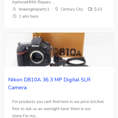
Injetora##Kit Reparo ...
tinaengineparts1
Century City
$10
1 año hace
Nikon D810A 36.3 MP Digital SLR
Camera
For products you cant find here in our price list,feel
free to ask us as wemight have them in our
store.For mo...