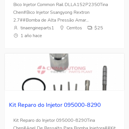
Bico Injetor Common Rail DLLA152P2350Tina
Chen#Bico Injetor Ssangyong Rextron
2.7##Bomba de Alta Pressão Amar...
tinaengineparts1
Cerritos
$25
1 año hace
Kit Reparo do Injetor 095000-8290
Kit Reparo do Injetor 095000-8290Tina
Chen#Anel De Ressalto Para Bomba Injetora##Kit