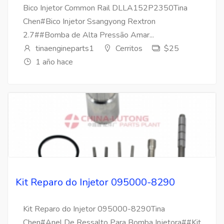
Bico Injetor Common Rail DLLA152P2350Tina
Chen#Bico Injetor Ssangyong Rextron
2.7##Bomba de Alta Pressão Amar...
tinaengineparts1
Cerritos
$25
1 año hace
Kit Reparo do Injetor 095000-8290
Kit Reparo do Injetor 095000-8290Tina
Chen#Anel De Ressalto Para Bomba Injetora##Kit