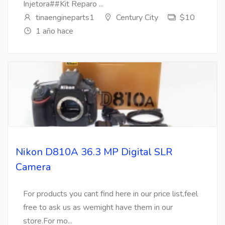
Injetora##Kit Reparo ...
tinaengineparts1
Century City
$10
1 año hace
Nikon D810A 36.3 MP Digital SLR
Camera
For products you cant find here in our price list,feel
free to ask us as wemight have them in our
store.For mo...