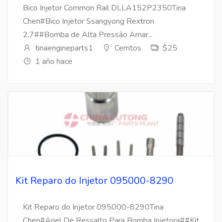
Bico Injetor Common Rail DLLA152P2350Tina
Chen#Bico Injetor Ssangyong Rextron
2.7##Bomba de Alta Pressão Amar...
tinaengineparts1
Cerritos
$25
1 año hace
Kit Reparo do Injetor 095000-8290
Kit Reparo do Injetor 095000-8290Tina
Chen#Anel De Ressalto Para Bomba Injetora##Kit