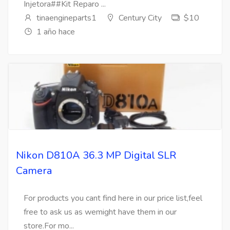
Injetora##Kit Reparo ...
tinaengineparts1
Century City
$10
1 año hace
Nikon D810A 36.3 MP Digital SLR
Camera
For products you cant find here in our price list,feel
free to ask us as wemight have them in our
store.For mo...