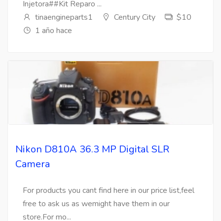
Injetora##Kit Reparo ...
tinaengineparts1
Century City
$10
1 año hace
Nikon D810A 36.3 MP Digital SLR
Camera
For products you cant find here in our price list,feel
free to ask us as wemight have them in our
store.For mo...