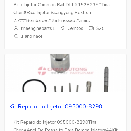
Bico Injetor Common Rail DLLA152P2350Tina
Chen#Bico Injetor Ssangyong Rextron
2.7##Bomba de Alta Pressão Amar...
tinaengineparts1
Cerritos
$25
1 año hace
Kit Reparo do Injetor 095000-8290
Kit Reparo do Injetor 095000-8290Tina
Chen#Anel De Ressalto Para Bomba Injetora##Kit