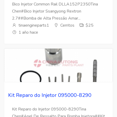
Bico Injetor Common Rail DLLA152P2350Tina
Chen#Bico Injetor Ssangyong Rextron
2.7##Bomba de Alta Pressão Amar...
tinaengineparts1
Cerritos
$25
1 año hace
Kit Reparo do Injetor 095000-8290
Kit Reparo do Injetor 095000-8290Tina
Chen#Anel De Ressalto Para Bomba Injetora##Kit