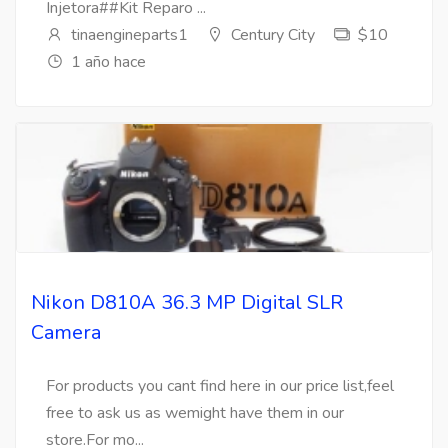
Injetora##Kit Reparo ...
tinaengineparts1
Century City
$10
1 año hace
Nikon D810A 36.3 MP Digital SLR
Camera
For products you cant find here in our price list,feel
free to ask us as wemight have them in our
store.For mo...