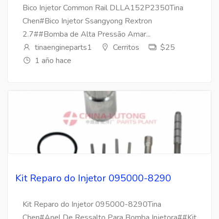
Bico Injetor Common Rail DLLA152P2350Tina
Chen#Bico Injetor Ssangyong Rextron
2.7##Bomba de Alta Pressão Amar...
tinaengineparts1
Cerritos
$25
1 año hace
Kit Reparo do Injetor 095000-8290
Kit Reparo do Injetor 095000-8290Tina
Chen#Anel De Ressalto Para Bomba Injetora##Kit