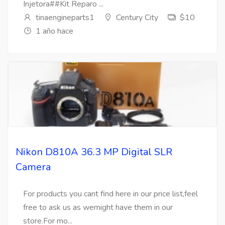
Injetora##Kit Reparo ...
tinaengineparts1
Century City
$10
1 año hace
Nikon D810A 36.3 MP Digital SLR
Camera
For products you cant find here in our price list,feel
free to ask us as wemight have them in our
store.For mo...