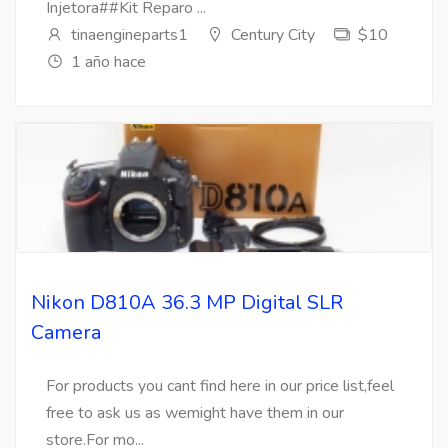
Injetora##Kit Reparo ...
tinaengineparts1
Century City
$10
1 año hace
Nikon D810A 36.3 MP Digital SLR
Camera
For products you cant find here in our price list,feel
free to ask us as wemight have them in our
store.For mo...