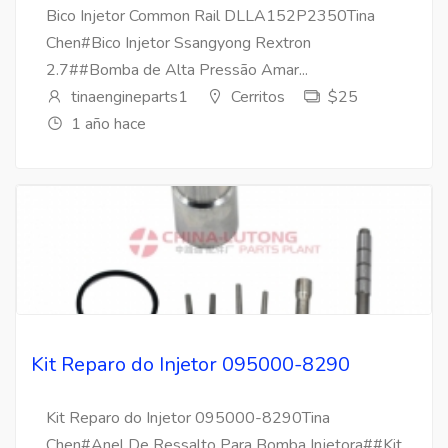
Bico Injetor Common Rail DLLA152P2350Tina
Chen#Bico Injetor Ssangyong Rextron
2.7##Bomba de Alta Pressão Amar...
tinaengineparts1
Cerritos
$25
1 año hace
Kit Reparo do Injetor 095000-8290
Kit Reparo do Injetor 095000-8290Tina
Chen#Anel De Ressalto Para Bomba Injetora##Kit