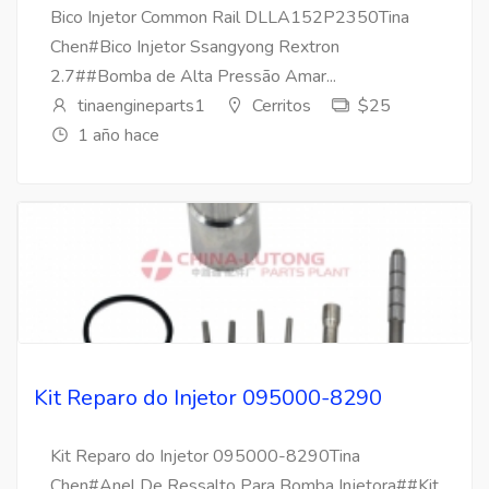
Bico Injetor Common Rail DLLA152P2350Tina
Chen#Bico Injetor Ssangyong Rextron
2.7##Bomba de Alta Pressão Amar...
tinaengineparts1
Cerritos
$25
1 año hace
Kit Reparo do Injetor 095000-8290
Kit Reparo do Injetor 095000-8290Tina
Chen#Anel De Ressalto Para Bomba Injetora##Kit