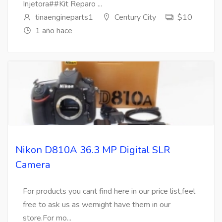
Injetora##Kit Reparo ...
tinaengineparts1
Century City
$10
1 año hace
Nikon D810A 36.3 MP Digital SLR
Camera
For products you cant find here in our price list,feel
free to ask us as wemight have them in our
store.For mo...