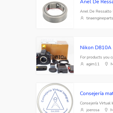
Anel De Ressa
Anel De Ressalto 
tinaenginepart
Nikon D810A 
For products you ca
agim11
M
Consejería mat
Consejería Virtual 
joerosa
M