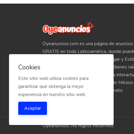
Oyeanuncios.com es una página de anuncios 
GRATIS en toda Latinoamérica, donde pued
Empleos, Autos, Motocicletas, Hogar y Estil
Cookies
Teléfonos, Tabletas, Electrónicos, Bienes ra
venta de inmuebles, etc. Empieza a interact
Este sitio web utiliza cookies para
compradores y vendedores de todo México
garantizar que obtenga la mejor
Oyeanuncios.com es totalmente Gratis.
experiencia en nuestro sitio web
Aceptar
Oyeanuncios, All Rights Reserved.