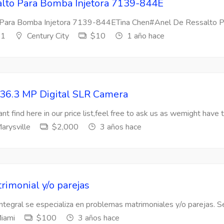
lto Para Bomba Injetora 7139-844E
Para Bomba Injetora 7139-844ETina Chen#Anel De Ressalto Par
s1
Century City
$10
1 año hace
36.3 MP Digital SLR Camera
nt find here in our price list,feel free to ask us as wemight have t
arysville
$2,000
3 años hace
rimonial y/o parejas
Integral se especializa en problemas matrimoniales y/o parejas. Se
iami
$100
3 años hace