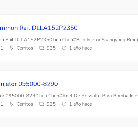
 Common Rail DLLA152P2350
mon Rail DLLA152P2350Tina Chen#Bico Injetor Ssangyong Rextr
s1
Cerritos
$25
1 año hace
 Injetor 095000-8290
etor 095000-8290Tina Chen#Anel De Ressalto Para Bomba Injeto
s1
Cerritos
$25
1 año hace