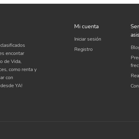
Mi cuenta
Ser
asi
Iniciar sesión
clasificados
Blo
Registro
es encontar
Pre
o de Vida,
fre
íces, como renta y
Rea
uar con
 desde YA!
Con