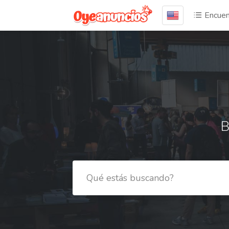
Encuen
B