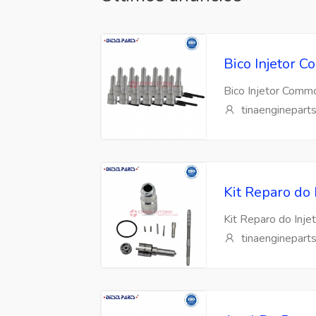
Bico Injetor
Bico Injetor Com
tinaenginepart
Kit Reparo do
Kit Reparo do Inj
tinaenginepart