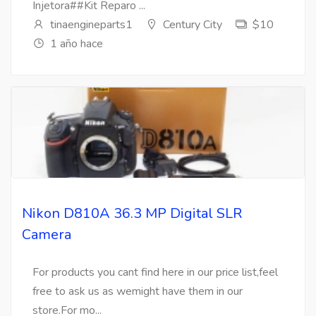
Injetora##Kit Reparo ...
tinaengineparts1
Century City
$10
1 año hace
Nikon D810A 36.3 MP Digital SLR
Camera
For products you cant find here in our price list,feel
free to ask us as wemight have them in our
store.For mo...