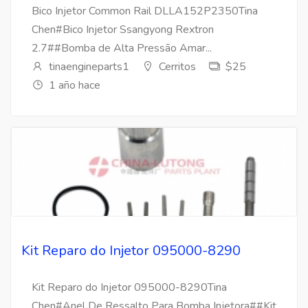
Bico Injetor Common Rail DLLA152P2350Tina
Chen#Bico Injetor Ssangyong Rextron
2.7##Bomba de Alta Pressão Amar...
tinaengineparts1
Cerritos
$25
1 año hace
Kit Reparo do Injetor 095000-8290
Kit Reparo do Injetor 095000-8290Tina
Chen#Anel De Ressalto Para Bomba Injetora##Kit