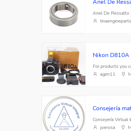
Anel De Ressa
Anel De Ressalto 
tinaenginepart
Nikon D810A 
For products you ca
agim11
M
Consejería mat
Consejería Virtual 
joerosa
M