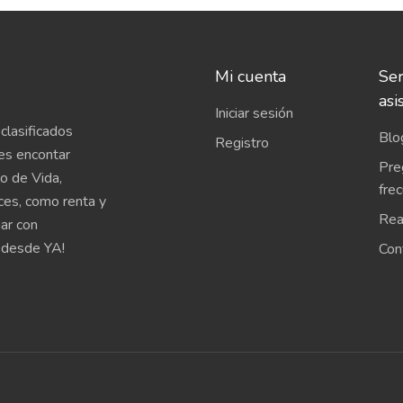
Mi cuenta
Ser
asi
Iniciar sesión
clasificados
Blo
Registro
es encontar
Pre
o de Vida,
fre
íces, como renta y
Rea
uar con
 desde YA!
Con