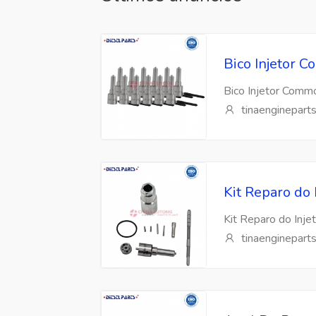
Bico Injetor
Bico Injetor Com
tinaenginepart
Kit Reparo do
Kit Reparo do Inj
tinaenginepart