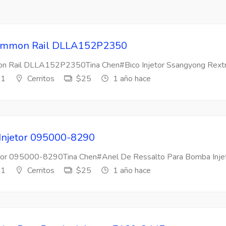
 Common Rail DLLA152P2350
mon Rail DLLA152P2350Tina Chen#Bico Injetor Ssangyong Rextr
s1
Cerritos
$25
1 año hace
 Injetor 095000-8290
etor 095000-8290Tina Chen#Anel De Ressalto Para Bomba Injeto
s1
Cerritos
$25
1 año hace