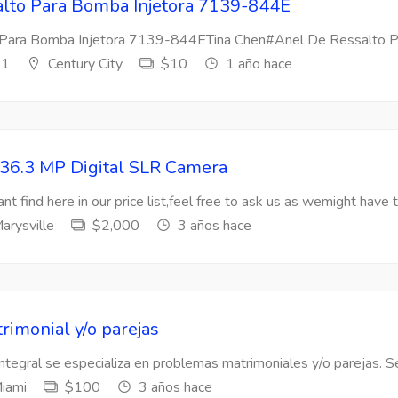
lto Para Bomba Injetora 7139-844E
Para Bomba Injetora 7139-844ETina Chen#Anel De Ressalto Par
s1
Century City
$10
1 año hace
36.3 MP Digital SLR Camera
nt find here in our price list,feel free to ask us as wemight have t
arysville
$2,000
3 años hace
rimonial y/o parejas
Integral se especializa en problemas matrimoniales y/o parejas. Se
iami
$100
3 años hace