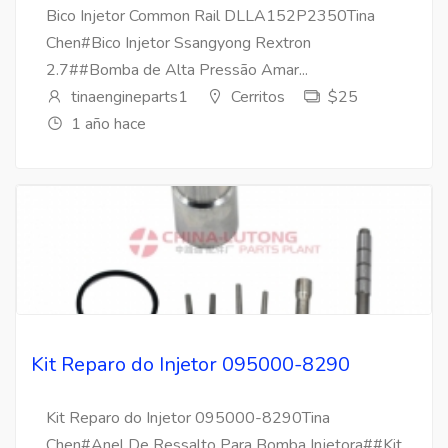
Bico Injetor Common Rail DLLA152P2350Tina
Chen#Bico Injetor Ssangyong Rextron
2.7##Bomba de Alta Pressão Amar...
tinaengineparts1
Cerritos
$25
1 año hace
Kit Reparo do Injetor 095000-8290
Kit Reparo do Injetor 095000-8290Tina
Chen#Anel De Ressalto Para Bomba Injetora##Kit