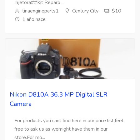
Injetora##Kit Reparo ...
tinaengineparts1
Century City
$10
1 año hace
Nikon D810A 36.3 MP Digital SLR
Camera
For products you cant find here in our price list,feel
free to ask us as wemight have them in our
store.For mo...