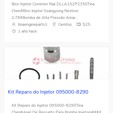
Bico Injetor Common Rail DLLA152P2350Tina
Chen#Bico Injetor Ssangyong Rextron
2.7##Bomba de Alta Pressão Amar...
tinaengineparts1
Cerritos
$25
1 año hace
Kit Reparo do Injetor 095000-8290
Kit Reparo do Injetor 095000-8290Tina
Chen#Anel De Ressalto Para Bomba Injetora##Kit