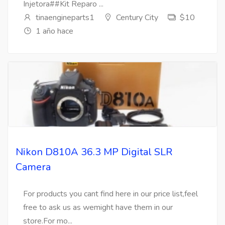
Injetora##Kit Reparo ...
tinaengineparts1
Century City
$10
1 año hace
Nikon D810A 36.3 MP Digital SLR
Camera
For products you cant find here in our price list,feel
free to ask us as wemight have them in our
store.For mo...