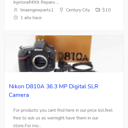
Injetora##Kit Reparo ...
tinaengineparts1
Century City
$10
1 año hace
Nikon D810A 36.3 MP Digital SLR
Camera
For products you cant find here in our price list,feel
free to ask us as wemight have them in our
store.For mo...