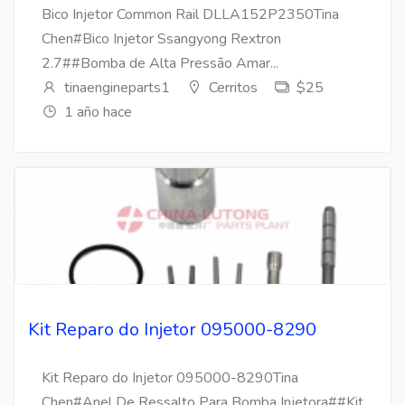
Bico Injetor Common Rail DLLA152P2350Tina
Chen#Bico Injetor Ssangyong Rextron
2.7##Bomba de Alta Pressão Amar...
tinaengineparts1
Cerritos
$25
1 año hace
Kit Reparo do Injetor 095000-8290
Kit Reparo do Injetor 095000-8290Tina
Chen#Anel De Ressalto Para Bomba Injetora##Kit