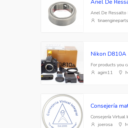
Anel De Ressa
Anel De Ressalto 
tinaenginepart
Nikon D810A 
For products you ca
agim11
M
Consejería mat
Consejería Virtual 
joerosa
M