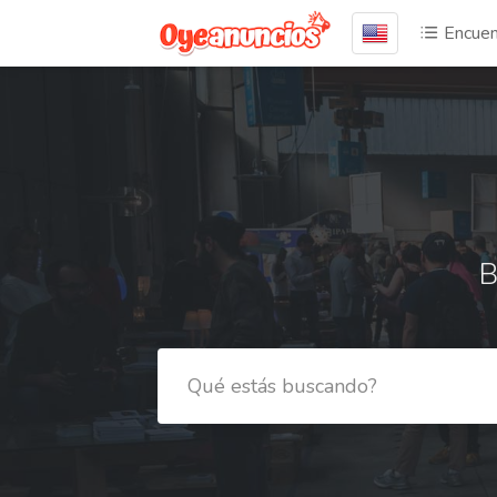
Encuen
B