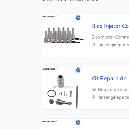
Bico Injetor
Bico Injetor Com
tinaenginepart
Kit Reparo do
Kit Reparo do Inj
tinaenginepart