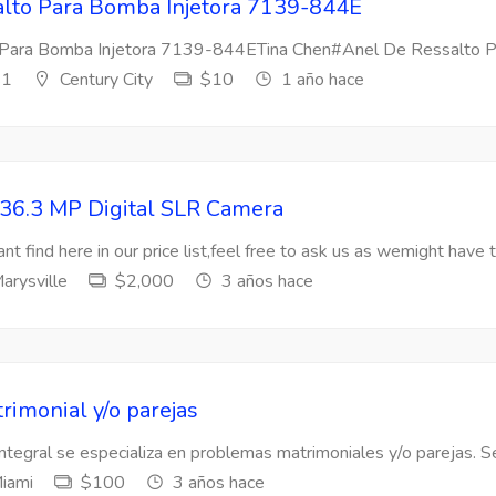
lto Para Bomba Injetora 7139-844E
Para Bomba Injetora 7139-844ETina Chen#Anel De Ressalto Par
s1
Century City
$10
1 año hace
36.3 MP Digital SLR Camera
nt find here in our price list,feel free to ask us as wemight have t
arysville
$2,000
3 años hace
rimonial y/o parejas
Integral se especializa en problemas matrimoniales y/o parejas. Se
iami
$100
3 años hace