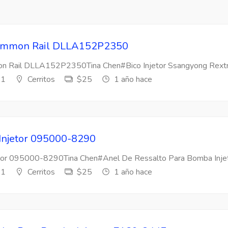
 Common Rail DLLA152P2350
mon Rail DLLA152P2350Tina Chen#Bico Injetor Ssangyong Rextr
s1
Cerritos
$25
1 año hace
 Injetor 095000-8290
etor 095000-8290Tina Chen#Anel De Ressalto Para Bomba Injeto
s1
Cerritos
$25
1 año hace