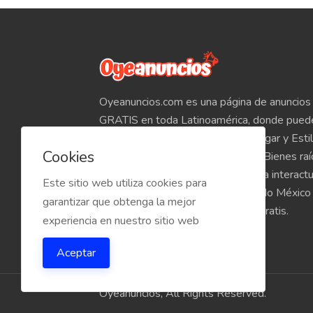
Oyeanuncios.com es una página de anuncios 
GRATIS en toda Latinoamérica, donde pued
Empleos, Autos, Motocicletas, Hogar y Estil
Cookies
Teléfonos, Tabletas, Electrónicos, Bienes ra
venta de inmuebles, etc. Empieza a interact
Este sitio web utiliza cookies para
compradores y vendedores de todo México
garantizar que obtenga la mejor
Oyeanuncios.com es totalmente Gratis.
experiencia en nuestro sitio web
Aceptar
Oyeanuncios, All Rights Reserved.