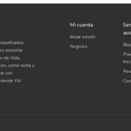
Mi cuenta
Ser
asi
Iniciar sesión
clasificados
Blo
Registro
es encontar
Pre
o de Vida,
fre
íces, como renta y
Rea
uar con
 desde YA!
Con