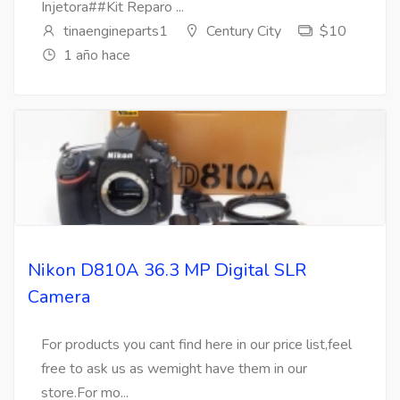
Injetora##Kit Reparo ...
tinaengineparts1
Century City
$10
1 año hace
Nikon D810A 36.3 MP Digital SLR
Camera
For products you cant find here in our price list,feel
free to ask us as wemight have them in our
store.For mo...