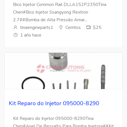
Bico Injetor Common Rail DLLA152P2350Tina
Chen#Bico Injetor Ssangyong Rextron
2.7##Bomba de Alta Pressão Amar...
tinaengineparts1
Cerritos
$25
1 año hace
Kit Reparo do Injetor 095000-8290
Kit Reparo do Injetor 095000-8290Tina
Chen#Anel De Ressalto Para Bomba Injetora##Kit