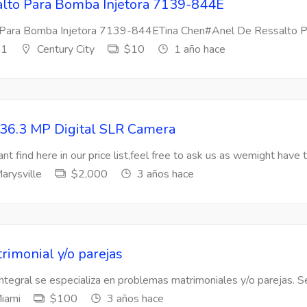
lto Para Bomba Injetora 7139-844E
Para Bomba Injetora 7139-844ETina Chen#Anel De Ressalto Par
s1
Century City
$10
1 año hace
36.3 MP Digital SLR Camera
nt find here in our price list,feel free to ask us as wemight have t
arysville
$2,000
3 años hace
rimonial y/o parejas
Integral se especializa en problemas matrimoniales y/o parejas. Se
iami
$100
3 años hace