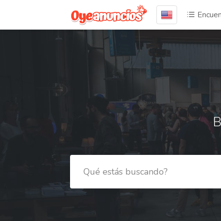
Encuen
B