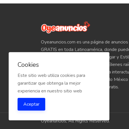
Oyeanuncios.com es una página de anuncios 
GRATIS en toda Latinoamérica, donde pued
Empleos, Autos, Motocicletas, Hogar y Estil
Cookies
Teléfonos, Tabletas, Electrónicos, Bienes ra
venta de inmuebles, etc. Empieza a interact
Este sitio web utiliza cookies para
compradores y vendedores de todo México
garantizar que obtenga la mejor
Oyeanuncios.com es totalmente Gratis.
experiencia en nuestro sitio web
Aceptar
Oyeanuncios, All Rights Reserved.