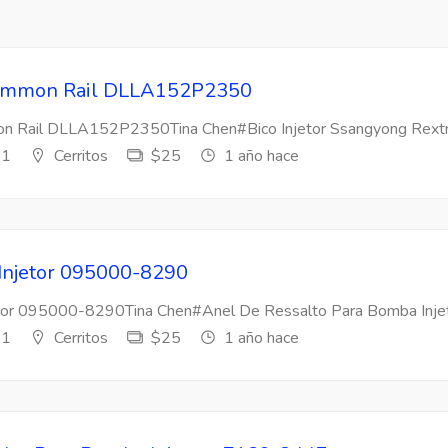
 Common Rail DLLA152P2350
mon Rail DLLA152P2350Tina Chen#Bico Injetor Ssangyong Rextr
s1
Cerritos
$25
1 año hace
 Injetor 095000-8290
etor 095000-8290Tina Chen#Anel De Ressalto Para Bomba Injeto
s1
Cerritos
$25
1 año hace