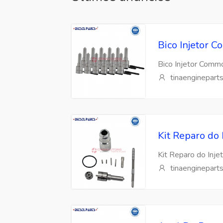
Bico Injetor
Bico Injetor Com
tinaenginepart
Kit Reparo do
Kit Reparo do Inj
tinaenginepart