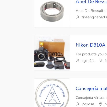
Anel De Ressa
Anel De Ressalto 
tinaenginepart
Nikon D810A 
For products you ca
agim11
M
Consejería mat
Consejería Virtual 
joerosa
M