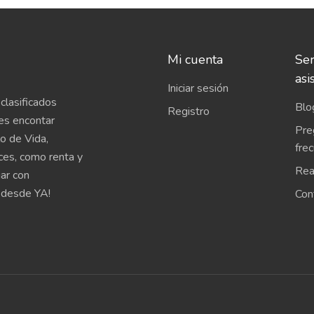
Mi cuenta
Ser
asi
Iniciar sesión
clasificados
Blo
Registro
es encontar
Pre
o de Vida,
fre
íces, como renta y
Rea
uar con
 desde YA!
Con