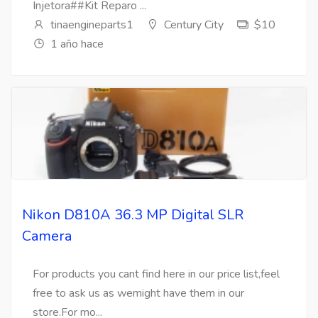
Injetora##Kit Reparo ...
tinaengineparts1
Century City
$10
1 año hace
Nikon D810A 36.3 MP Digital SLR
Camera
For products you cant find here in our price list,feel
free to ask us as wemight have them in our
store.For mo...