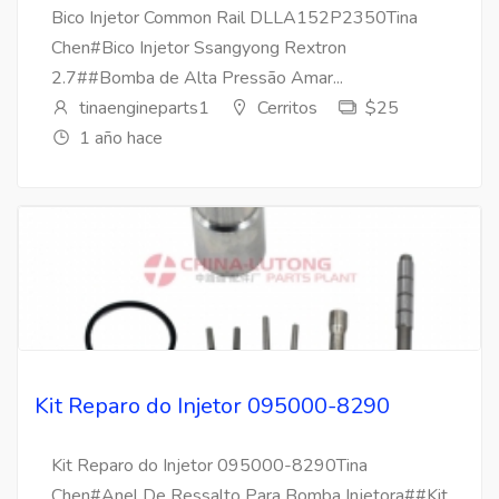
Bico Injetor Common Rail DLLA152P2350Tina
Chen#Bico Injetor Ssangyong Rextron
2.7##Bomba de Alta Pressão Amar...
tinaengineparts1
Cerritos
$25
1 año hace
Kit Reparo do Injetor 095000-8290
Kit Reparo do Injetor 095000-8290Tina
Chen#Anel De Ressalto Para Bomba Injetora##Kit