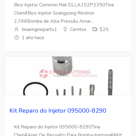
Bico Injetor Common Rail DLLA152P2350Tina
Chen#Bico Injetor Ssangyong Rextron
2.7##Bomba de Alta Pressão Amar...
tinaengineparts1
Cerritos
$25
1 año hace
Kit Reparo do Injetor 095000-8290
Kit Reparo do Injetor 095000-8290Tina
Chen#Anel De Ressalto Para Bomba Injetora##Kit