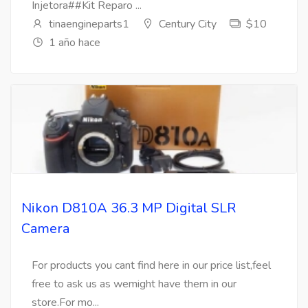
Injetora##Kit Reparo ...
tinaengineparts1
Century City
$10
1 año hace
Nikon D810A 36.3 MP Digital SLR
Camera
For products you cant find here in our price list,feel
free to ask us as wemight have them in our
store.For mo...