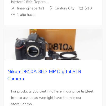
Injetora##Kit Reparo ...
tinaengineparts1
Century City
$10
1 año hace
Nikon D810A 36.3 MP Digital SLR
Camera
For products you cant find here in our price list,feel
free to ask us as wemight have them in our
store.For mo...