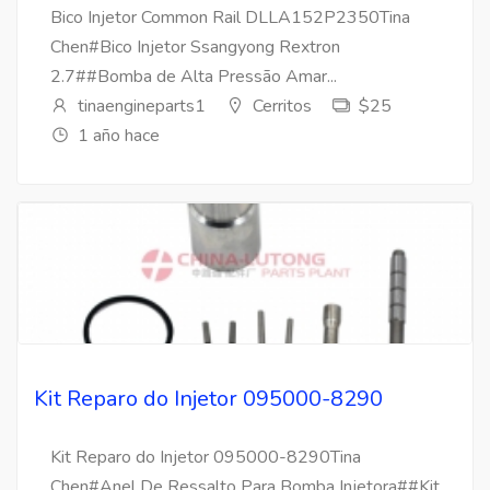
Bico Injetor Common Rail DLLA152P2350Tina
Chen#Bico Injetor Ssangyong Rextron
2.7##Bomba de Alta Pressão Amar...
tinaengineparts1
Cerritos
$25
1 año hace
Kit Reparo do Injetor 095000-8290
Kit Reparo do Injetor 095000-8290Tina
Chen#Anel De Ressalto Para Bomba Injetora##Kit