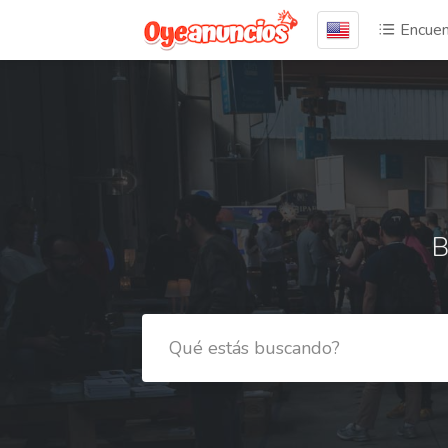
Encuen
B