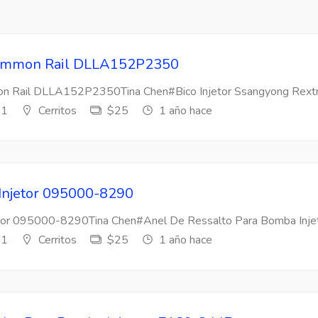
 Common Rail DLLA152P2350
mon Rail DLLA152P2350Tina Chen#Bico Injetor Ssangyong Rextr
s1
Cerritos
$25
1 año hace
 Injetor 095000-8290
etor 095000-8290Tina Chen#Anel De Ressalto Para Bomba Injeto
s1
Cerritos
$25
1 año hace