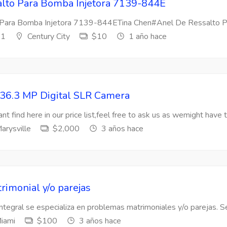
lto Para Bomba Injetora 7139-844E
Para Bomba Injetora 7139-844ETina Chen#Anel De Ressalto Par
s1
Century City
$10
1 año hace
36.3 MP Digital SLR Camera
nt find here in our price list,feel free to ask us as wemight have t
arysville
$2,000
3 años hace
rimonial y/o parejas
Integral se especializa en problemas matrimoniales y/o parejas. Se
iami
$100
3 años hace