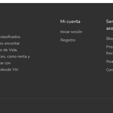
Mi cuenta
Ser
asi
Iniciar sesión
clasificados
Blo
Registro
es encontar
Pre
o de Vida,
fre
íces, como renta y
Rea
uar con
 desde YA!
Con