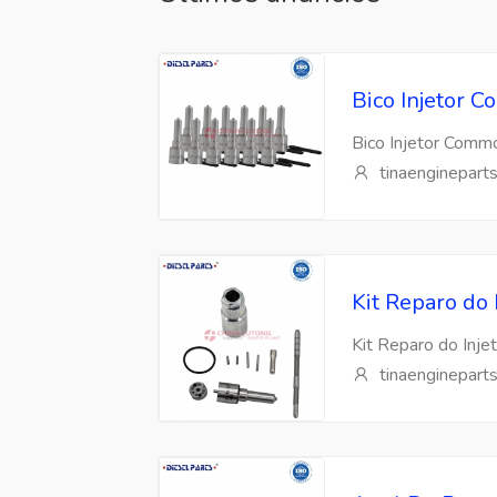
Bico Injetor
Bico Injetor Com
tinaenginepart
Kit Reparo do
Kit Reparo do Inj
tinaenginepart