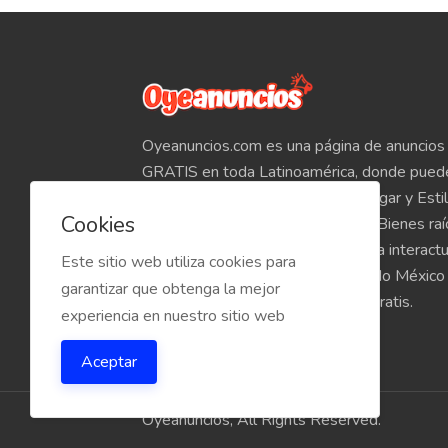
Oyeanuncios.com es una página de anuncios 
GRATIS en toda Latinoamérica, donde pued
Empleos, Autos, Motocicletas, Hogar y Estil
Cookies
Teléfonos, Tabletas, Electrónicos, Bienes ra
venta de inmuebles, etc. Empieza a interact
Este sitio web utiliza cookies para
compradores y vendedores de todo México
garantizar que obtenga la mejor
Oyeanuncios.com es totalmente Gratis.
experiencia en nuestro sitio web
Aceptar
Oyeanuncios, All Rights Reserved.