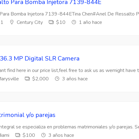
lto Para Bomba Injetora 7139-844E
Para Bomba Injetora 7139-844ETina Chen#Anel De Ressalto Par
s1
Century City
$10
1 año hace
36.3 MP Digital SLR Camera
nt find here in our price list,feel free to ask us as wemight have t
arysville
$2,000
3 años hace
rimonial y/o parejas
Integral se especializa en problemas matrimoniales y/o parejas. Se
iami
$100
3 años hace