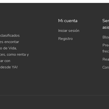
Mi cuenta
Ser
asi
Iniciar sesión
clasificados
Blo
Registro
es encontar
Pre
o de Vida,
fre
íces, como renta y
Rea
uar con
 desde YA!
Con