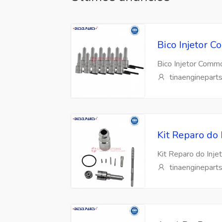
Bico Injetor
Bico Injetor Com
tinaenginepart
Kit Reparo do
Kit Reparo do Inj
tinaenginepart