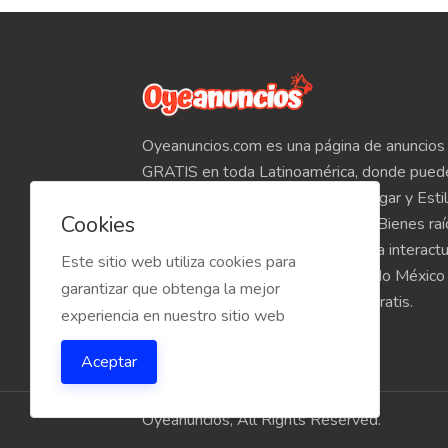
Oyeanuncios.com es una página de anuncios 
GRATIS en toda Latinoamérica, donde pued
Empleos, Autos, Motocicletas, Hogar y Estil
Cookies
Teléfonos, Tabletas, Electrónicos, Bienes ra
venta de inmuebles, etc. Empieza a interact
Este sitio web utiliza cookies para
compradores y vendedores de todo México
garantizar que obtenga la mejor
Oyeanuncios.com es totalmente Gratis.
experiencia en nuestro sitio web
Aceptar
Oyeanuncios, All Rights Reserved.