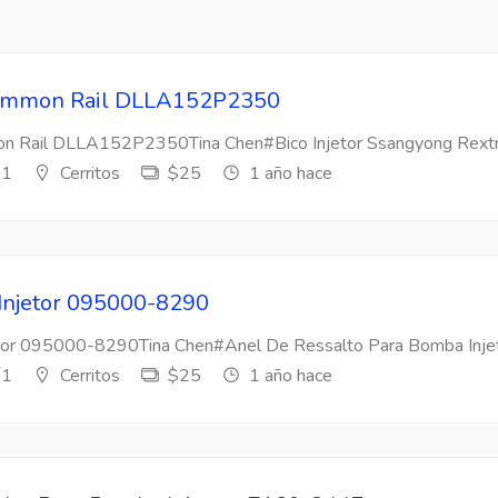
 Common Rail DLLA152P2350
mon Rail DLLA152P2350Tina Chen#Bico Injetor Ssangyong Rextr
s1
Cerritos
$25
1 año hace
 Injetor 095000-8290
etor 095000-8290Tina Chen#Anel De Ressalto Para Bomba Injeto
s1
Cerritos
$25
1 año hace