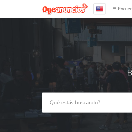
Encuen
B