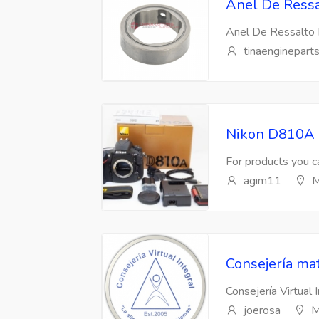
Anel De Ressa
Anel De Ressalto 
tinaenginepart
Nikon D810A 
For products you ca
agim11
M
Consejería mat
Consejería Virtual 
joerosa
M