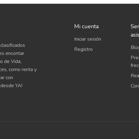
Mi cuenta
Ser
asi
Iniciar sesión
clasificados
Blo
Registro
es encontar
Pre
o de Vida,
fre
íces, como renta y
Rea
uar con
 desde YA!
Con