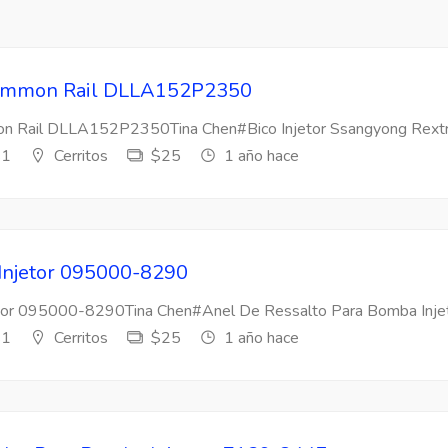
 Common Rail DLLA152P2350
mon Rail DLLA152P2350Tina Chen#Bico Injetor Ssangyong Rextr
s1
Cerritos
$25
1 año hace
 Injetor 095000-8290
etor 095000-8290Tina Chen#Anel De Ressalto Para Bomba Injeto
s1
Cerritos
$25
1 año hace