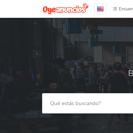
Encuen
B