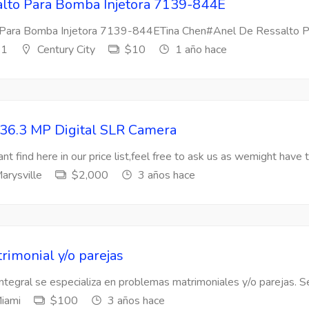
lto Para Bomba Injetora 7139-844E
Para Bomba Injetora 7139-844ETina Chen#Anel De Ressalto Par
s1
Century City
$10
1 año hace
36.3 MP Digital SLR Camera
nt find here in our price list,feel free to ask us as wemight have t
arysville
$2,000
3 años hace
rimonial y/o parejas
Integral se especializa en problemas matrimoniales y/o parejas. Se
iami
$100
3 años hace