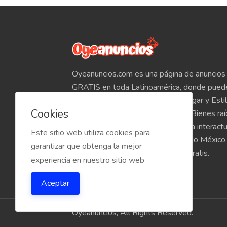
Oyeanuncios.com es una página de anuncios 
GRATIS en toda Latinoamérica, donde pued
Empleos, Autos, Motocicletas, Hogar y Estil
Cookies
Teléfonos, Tabletas, Electrónicos, Bienes ra
venta de inmuebles, etc. Empieza a interact
Este sitio web utiliza cookies para
compradores y vendedores de todo México
garantizar que obtenga la mejor
Oyeanuncios.com es totalmente Gratis.
experiencia en nuestro sitio web
Aceptar
Oyeanuncios, All Rights Reserved.