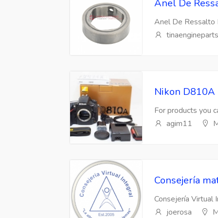
Anel De Ressa
Anel De Ressalto 
tinaenginepart
Nikon D810A 
For products you ca
agim11
M
Consejería mat
Consejería Virtual 
joerosa
M