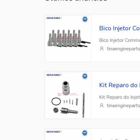
Bico Injetor
Bico Injetor Com
tinaenginepart
Kit Reparo do
Kit Reparo do Inj
tinaenginepart