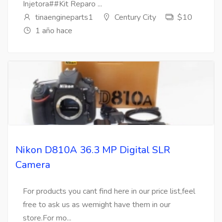
Injetora##Kit Reparo ...
tinaengineparts1
Century City
$10
1 año hace
Nikon D810A 36.3 MP Digital SLR
Camera
For products you cant find here in our price list,feel
free to ask us as wemight have them in our
store.For mo...