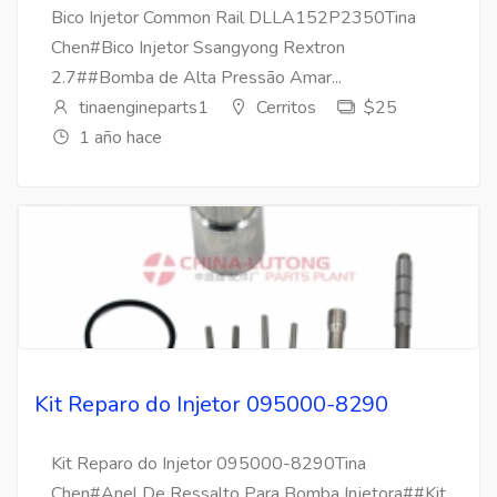
Bico Injetor Common Rail DLLA152P2350Tina
Chen#Bico Injetor Ssangyong Rextron
2.7##Bomba de Alta Pressão Amar...
tinaengineparts1
Cerritos
$25
1 año hace
Kit Reparo do Injetor 095000-8290
Kit Reparo do Injetor 095000-8290Tina
Chen#Anel De Ressalto Para Bomba Injetora##Kit