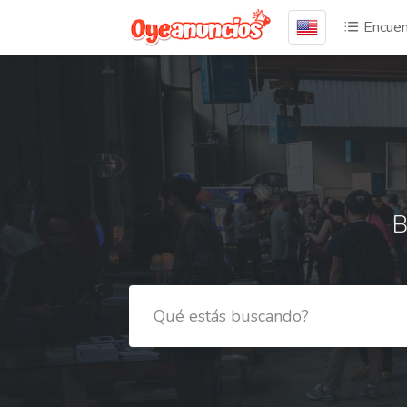
Encuen
B