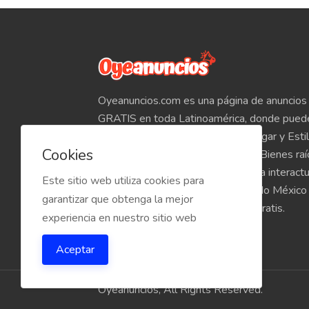
Oyeanuncios.com es una página de anuncios 
GRATIS en toda Latinoamérica, donde pued
Empleos, Autos, Motocicletas, Hogar y Estil
Cookies
Teléfonos, Tabletas, Electrónicos, Bienes ra
venta de inmuebles, etc. Empieza a interact
Este sitio web utiliza cookies para
compradores y vendedores de todo México
garantizar que obtenga la mejor
Oyeanuncios.com es totalmente Gratis.
experiencia en nuestro sitio web
Aceptar
Oyeanuncios, All Rights Reserved.