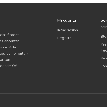
Mi cuenta
Ser
asi
Iniciar sesión
clasificados
Blo
Registro
es encontar
Pre
o de Vida,
fre
íces, como renta y
Rea
uar con
 desde YA!
Con