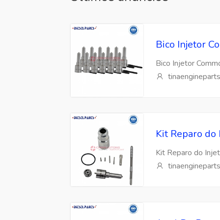
Bico Injetor
Bico Injetor Com
tinaenginepart
Kit Reparo do
Kit Reparo do Inj
tinaenginepart