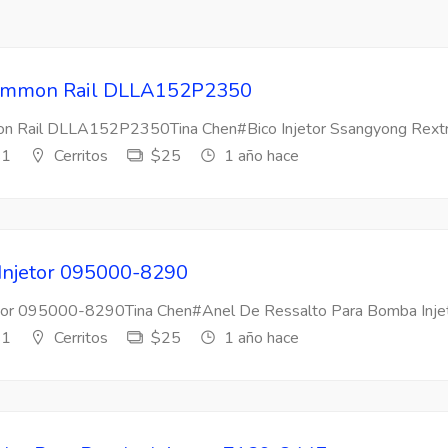
 Common Rail DLLA152P2350
mon Rail DLLA152P2350Tina Chen#Bico Injetor Ssangyong Rextr
s1
Cerritos
$25
1 año hace
 Injetor 095000-8290
etor 095000-8290Tina Chen#Anel De Ressalto Para Bomba Injeto
s1
Cerritos
$25
1 año hace