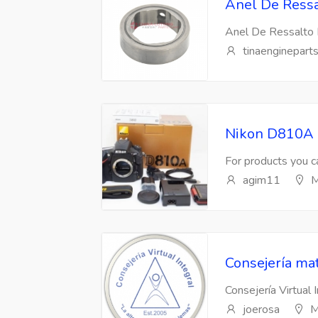
Anel De Ressa
Anel De Ressalto 
tinaenginepart
Nikon D810A 
For products you ca
agim11
M
Consejería mat
Consejería Virtual 
joerosa
M