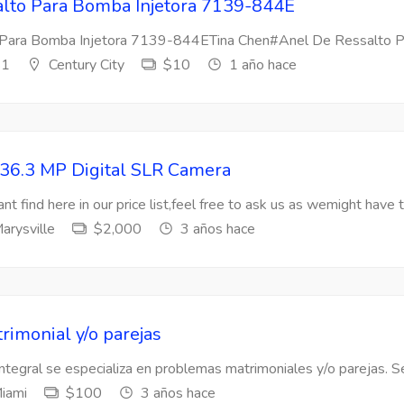
lto Para Bomba Injetora 7139-844E
Para Bomba Injetora 7139-844ETina Chen#Anel De Ressalto Par
s1
Century City
$10
1 año hace
36.3 MP Digital SLR Camera
nt find here in our price list,feel free to ask us as wemight have t
arysville
$2,000
3 años hace
rimonial y/o parejas
Integral se especializa en problemas matrimoniales y/o parejas. Se
iami
$100
3 años hace