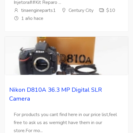
Injetora##Kit Reparo ...
tinaengineparts1
Century City
$10
1 año hace
Nikon D810A 36.3 MP Digital SLR
Camera
For products you cant find here in our price list,feel
free to ask us as wemight have them in our
store.For mo...