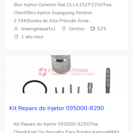
Bico Injetor Common Rail DLLA152P2350Tina
Chen#Bico Injetor Ssangyong Rextron
2.7##Bomba de Alta Pressão Amar...
tinaengineparts1
Cerritos
$25
1 año hace
Kit Reparo do Injetor 095000-8290
Kit Reparo do Injetor 095000-8290Tina
Chen#Anel De Ressalto Para Bomba Injetora##Kit