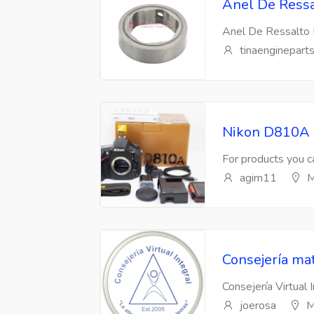
Anel De Ressa
Anel De Ressalto 
tinaenginepart
Nikon D810A 
For products you ca
agim11
M
Consejería mat
Consejería Virtual 
joerosa
M