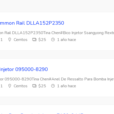
 Common Rail DLLA152P2350
mon Rail DLLA152P2350Tina Chen#Bico Injetor Ssangyong Rextr
s1
Cerritos
$25
1 año hace
 Injetor 095000-8290
etor 095000-8290Tina Chen#Anel De Ressalto Para Bomba Injeto
s1
Cerritos
$25
1 año hace