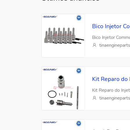
Bico Injetor
Bico Injetor Com
tinaenginepart
Kit Reparo do
Kit Reparo do Inj
tinaenginepart