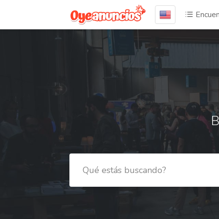
Encuen
B