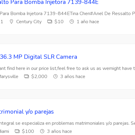
lto Para Bomba Injetora 7139-844E
Para Bomba Injetora 7139-844ETina Chen#Anel De Ressalto Par
s1
Century City
$10
1 año hace
36.3 MP Digital SLR Camera
nt find here in our price list,feel free to ask us as wemight have t
arysville
$2,000
3 años hace
rimonial y/o parejas
Integral se especializa en problemas matrimoniales y/o parejas. Se
iami
$100
3 años hace