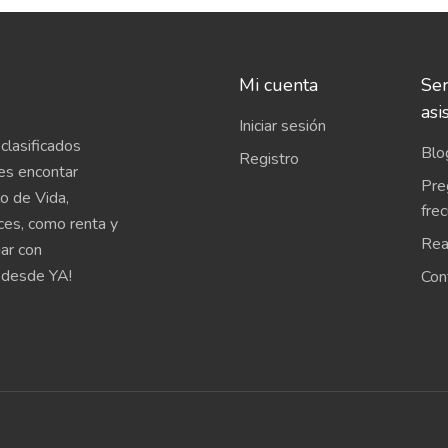
Mi cuenta
Ser
asi
Iniciar sesión
clasificados
Blo
Registro
es encontar
Pre
o de Vida,
fre
íces, como renta y
Rea
uar con
 desde YA!
Con