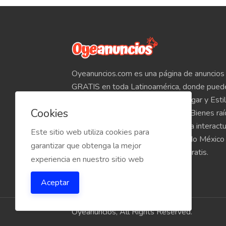
Oyeanuncios.com es una página de anuncios 
GRATIS en toda Latinoamérica, donde pued
Empleos, Autos, Motocicletas, Hogar y Estil
Cookies
Teléfonos, Tabletas, Electrónicos, Bienes ra
venta de inmuebles, etc. Empieza a interact
Este sitio web utiliza cookies para
compradores y vendedores de todo México
garantizar que obtenga la mejor
Oyeanuncios.com es totalmente Gratis.
experiencia en nuestro sitio web
Aceptar
Oyeanuncios, All Rights Reserved.