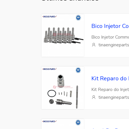
Bico Injetor
Bico Injetor Com
tinaenginepart
Kit Reparo do
Kit Reparo do Inj
tinaenginepart