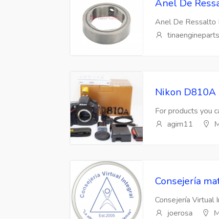
Anel De Ressa
Anel De Ressalto 
tinaenginepart
Nikon D810A 
For products you ca
agim11
M
Consejería mat
Consejería Virtual 
joerosa
M