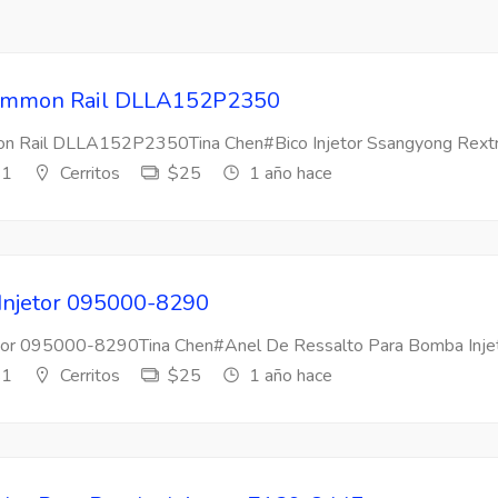
 Common Rail DLLA152P2350
mon Rail DLLA152P2350Tina Chen#Bico Injetor Ssangyong Rextr
s1
Cerritos
$25
1 año hace
 Injetor 095000-8290
etor 095000-8290Tina Chen#Anel De Ressalto Para Bomba Injeto
s1
Cerritos
$25
1 año hace