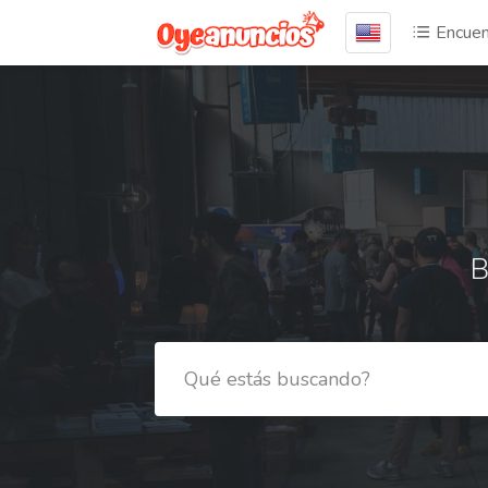
Encuen
B