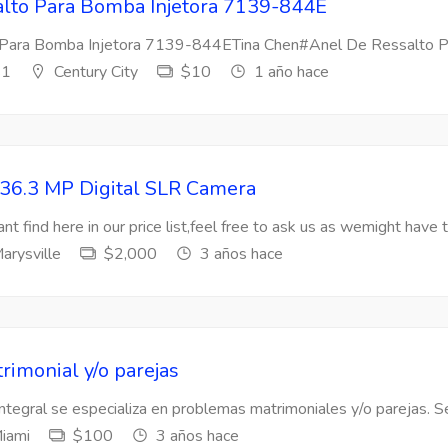
lto Para Bomba Injetora 7139-844E
Para Bomba Injetora 7139-844ETina Chen#Anel De Ressalto Par
s1
Century City
$10
1 año hace
36.3 MP Digital SLR Camera
nt find here in our price list,feel free to ask us as wemight have t
arysville
$2,000
3 años hace
rimonial y/o parejas
Integral se especializa en problemas matrimoniales y/o parejas. Se
iami
$100
3 años hace