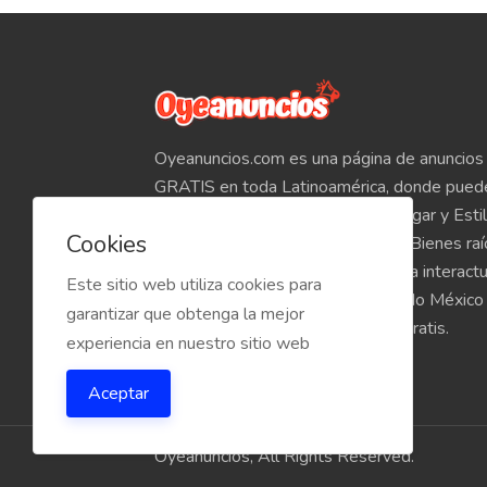
Oyeanuncios.com es una página de anuncios 
GRATIS en toda Latinoamérica, donde pued
Empleos, Autos, Motocicletas, Hogar y Estil
Cookies
Teléfonos, Tabletas, Electrónicos, Bienes ra
venta de inmuebles, etc. Empieza a interact
Este sitio web utiliza cookies para
compradores y vendedores de todo México
garantizar que obtenga la mejor
Oyeanuncios.com es totalmente Gratis.
experiencia en nuestro sitio web
Aceptar
Oyeanuncios, All Rights Reserved.