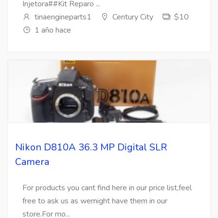
Injetora##Kit Reparo ...
tinaengineparts1
Century City
$10
1 año hace
Nikon D810A 36.3 MP Digital SLR
Camera
For products you cant find here in our price list,feel
free to ask us as wemight have them in our
store.For mo...