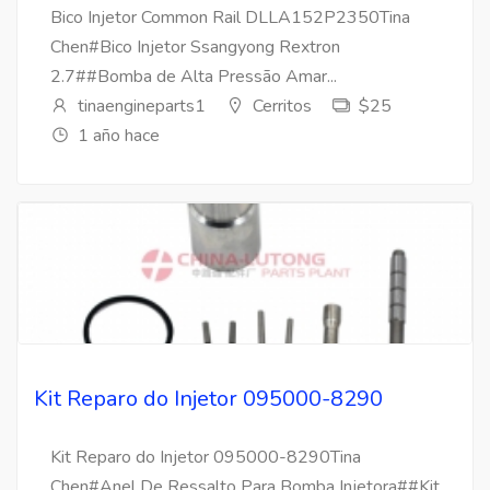
Bico Injetor Common Rail DLLA152P2350Tina
Chen#Bico Injetor Ssangyong Rextron
2.7##Bomba de Alta Pressão Amar...
tinaengineparts1
Cerritos
$25
1 año hace
Kit Reparo do Injetor 095000-8290
Kit Reparo do Injetor 095000-8290Tina
Chen#Anel De Ressalto Para Bomba Injetora##Kit