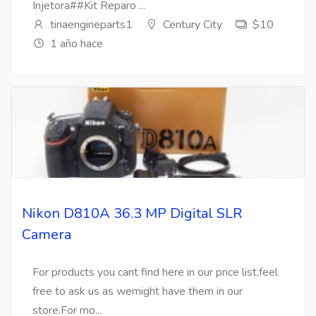
Injetora##Kit Reparo ...
tinaengineparts1
Century City
$10
1 año hace
Nikon D810A 36.3 MP Digital SLR
Camera
For products you cant find here in our price list,feel
free to ask us as wemight have them in our
store.For mo...