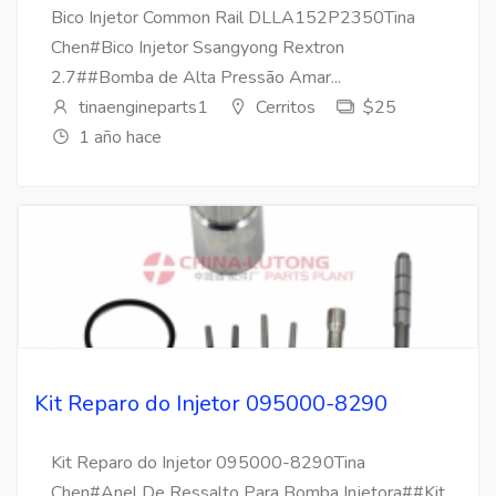
Bico Injetor Common Rail DLLA152P2350Tina
Chen#Bico Injetor Ssangyong Rextron
2.7##Bomba de Alta Pressão Amar...
tinaengineparts1
Cerritos
$25
1 año hace
Kit Reparo do Injetor 095000-8290
Kit Reparo do Injetor 095000-8290Tina
Chen#Anel De Ressalto Para Bomba Injetora##Kit