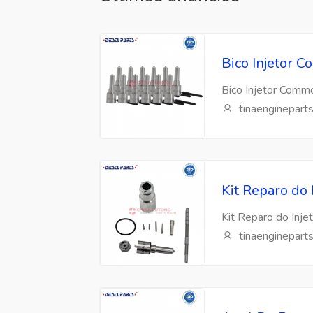
Bico Injetor
Bico Injetor Com
tinaenginepart
Kit Reparo do
Kit Reparo do Inj
tinaenginepart