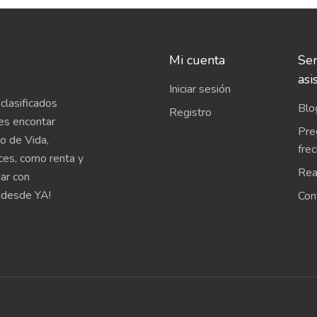
Mi cuenta
Ser
asi
Iniciar sesión
clasificados
Blo
Registro
es encontar
Pre
o de Vida,
fre
íces, como renta y
Rea
uar con
 desde YA!
Con