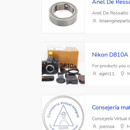
Anel De Ressa
Anel De Ressalto 
tinaenginepart
Nikon D810A 
For products you ca
agim11
M
Consejería mat
Consejería Virtual 
joerosa
M