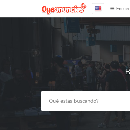
Encuen
B