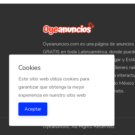
Oyeanuncios.com es una página de anuncios 
GRATIS en toda Latinoamérica, donde pued
Empleos, Autos, Motocicletas, Hogar y Estil
Cookies
Teléfonos, Tabletas, Electrónicos, Bienes ra
venta de inmuebles, etc. Empieza a interact
Este sitio web utiliza cookies para
compradores y vendedores de todo México
garantizar que obtenga la mejor
Oyeanuncios.com es totalmente Gratis.
experiencia en nuestro sitio web
Aceptar
Oyeanuncios, All Rights Reserved.