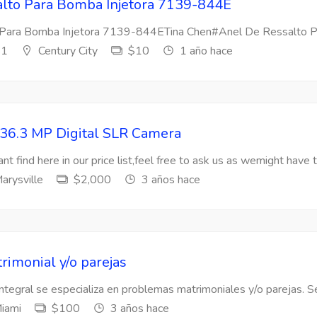
lto Para Bomba Injetora 7139-844E
Para Bomba Injetora 7139-844ETina Chen#Anel De Ressalto Par
s1
Century City
$10
1 año hace
36.3 MP Digital SLR Camera
nt find here in our price list,feel free to ask us as wemight have t
arysville
$2,000
3 años hace
rimonial y/o parejas
Integral se especializa en problemas matrimoniales y/o parejas. Se
iami
$100
3 años hace