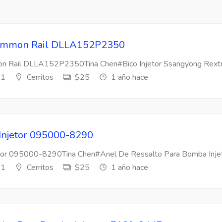
 Common Rail DLLA152P2350
mon Rail DLLA152P2350Tina Chen#Bico Injetor Ssangyong Rextr
s1
Cerritos
$25
1 año hace
 Injetor 095000-8290
etor 095000-8290Tina Chen#Anel De Ressalto Para Bomba Injeto
s1
Cerritos
$25
1 año hace