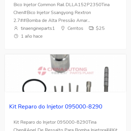
Bico Injetor Common Rail DLLA152P2350Tina
Chen#Bico Injetor Ssangyong Rextron
2.7##Bomba de Alta Pressão Amar...
tinaengineparts1
Cerritos
$25
1 año hace
Kit Reparo do Injetor 095000-8290
Kit Reparo do Injetor 095000-8290Tina
Chen#Anel De Ressalto Para Bomba Injetora##Kit