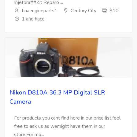
Injetora##Kit Reparo ...
tinaengineparts1
Century City
$10
1 año hace
Nikon D810A 36.3 MP Digital SLR
Camera
For products you cant find here in our price list,feel
free to ask us as wemight have them in our
store.For mo...