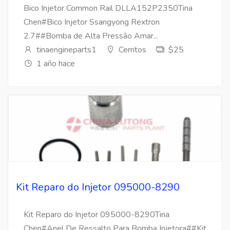
Bico Injetor Common Rail DLLA152P2350Tina
Chen#Bico Injetor Ssangyong Rextron
2.7##Bomba de Alta Pressão Amar...
tinaengineparts1
Cerritos
$25
1 año hace
Kit Reparo do Injetor 095000-8290
Kit Reparo do Injetor 095000-8290Tina
Chen#Anel De Ressalto Para Bomba Injetora##Kit