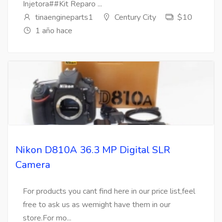
Injetora##Kit Reparo ...
tinaengineparts1
Century City
$10
1 año hace
Nikon D810A 36.3 MP Digital SLR
Camera
For products you cant find here in our price list,feel
free to ask us as wemight have them in our
store.For mo...