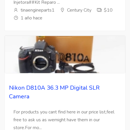
Injetora##Kit Reparo ...
tinaengineparts1
Century City
$10
1 año hace
Nikon D810A 36.3 MP Digital SLR
Camera
For products you cant find here in our price list,feel
free to ask us as wemight have them in our
store.For mo...