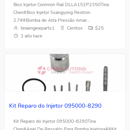
Bico Injetor Common Rail DLLA152P2350Tina
Chen#Bico Injetor Ssangyong Rextron
2.7##Bomba de Alta Pressão Amar...
tinaengineparts1
Cerritos
$25
1 año hace
Kit Reparo do Injetor 095000-8290
Kit Reparo do Injetor 095000-8290Tina
Chen#Anel De Ressalto Para Bomba Injetora##Kit