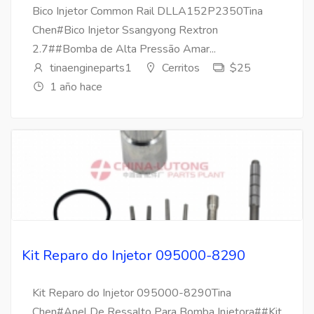
Bico Injetor Common Rail DLLA152P2350Tina
Chen#Bico Injetor Ssangyong Rextron
2.7##Bomba de Alta Pressão Amar...
tinaengineparts1
Cerritos
$25
1 año hace
Kit Reparo do Injetor 095000-8290
Kit Reparo do Injetor 095000-8290Tina
Chen#Anel De Ressalto Para Bomba Injetora##Kit