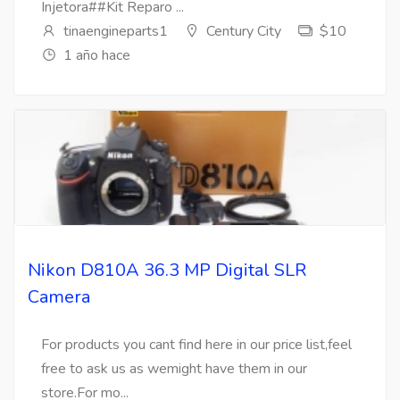
Injetora##Kit Reparo ...
tinaengineparts1
Century City
$10
1 año hace
Nikon D810A 36.3 MP Digital SLR
Camera
For products you cant find here in our price list,feel
free to ask us as wemight have them in our
store.For mo...