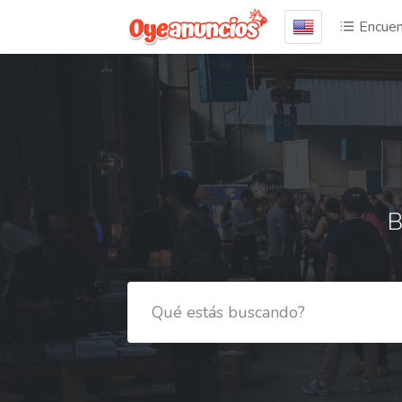
Encuen
B