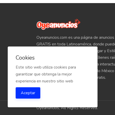
Oyeanuncios.com es una página de anuncios 
GRATIS en toda Latinoamérica, donde pued
Empleos, Autos, Motocicletas, Hogar y Estil
Cookies
Teléfonos, Tabletas, Electrónicos, Bienes ra
venta de inmuebles, etc. Empieza a interact
Este sitio web utiliza cookies para
compradores y vendedores de todo México
garantizar que obtenga la mejor
Oyeanuncios.com es totalmente Gratis.
experiencia en nuestro sitio web
Aceptar
Oyeanuncios, All Rights Reserved.