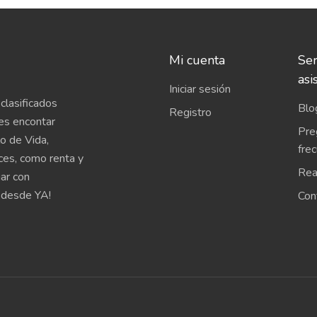
Mi cuenta
Ser
asi
Iniciar sesión
clasificados
Blo
Registro
es encontar
Pre
o de Vida,
fre
íces, como renta y
Rea
uar con
 desde YA!
Con