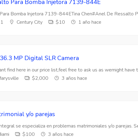
lto Para Bomba Injetora 7139-844E
Para Bomba Injetora 7139-844ETina Chen#Anel De Ressalto Par
s1
Century City
$10
1 año hace
36.3 MP Digital SLR Camera
nt find here in our price list,feel free to ask us as wemight have t
arysville
$2,000
3 años hace
rimonial y/o parejas
Integral se especializa en problemas matrimoniales y/o parejas. Se
iami
$100
3 años hace