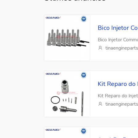
Bico Injetor
Bico Injetor Com
tinaenginepart
Kit Reparo do
Kit Reparo do Inj
tinaenginepart