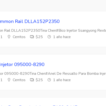
 Common Rail DLLA152P2350
mon Rail DLLA152P2350Tina Chen#Bico Injetor Ssangyong Rextr
s1
Cerritos
$25
1 año hace
 Injetor 095000-8290
etor 095000-8290Tina Chen#Anel De Ressalto Para Bomba Injeto
s1
Cerritos
$25
1 año hace