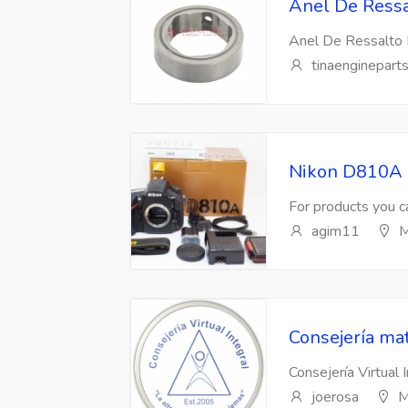
Anel De Ressa
Anel De Ressalto 
tinaenginepart
Nikon D810A 
For products you ca
agim11
M
Consejería mat
Consejería Virtual 
joerosa
M