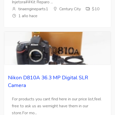
Injetora##Kit Reparo ...
tinaengineparts1
Century City
$10
1 año hace
Nikon D810A 36.3 MP Digital SLR
Camera
For products you cant find here in our price list,feel
free to ask us as wemight have them in our
store.For mo...