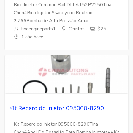
Bico Injetor Common Rail DLLA152P2350Tina
Chen#Bico Injetor Ssangyong Rextron
2.7##Bomba de Alta Pressão Amar...
tinaengineparts1
Cerritos
$25
1 año hace
Kit Reparo do Injetor 095000-8290
Kit Reparo do Injetor 095000-8290Tina
Chen#Anel De Ressalto Para Bomba Injetora##Kit