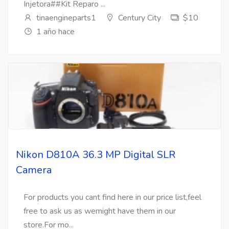
Injetora##Kit Reparo ...
tinaengineparts1
Century City
$10
1 año hace
Nikon D810A 36.3 MP Digital SLR
Camera
For products you cant find here in our price list,feel
free to ask us as wemight have them in our
store.For mo...