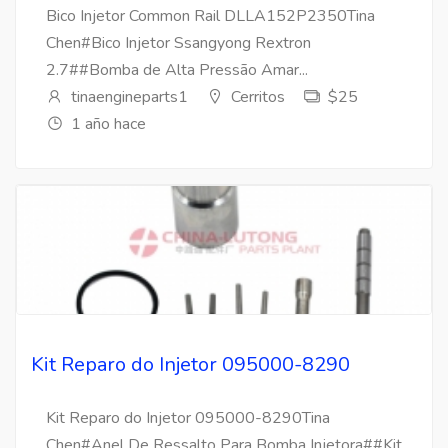
Bico Injetor Common Rail DLLA152P2350Tina
Chen#Bico Injetor Ssangyong Rextron
2.7##Bomba de Alta Pressão Amar...
tinaengineparts1
Cerritos
$25
1 año hace
Kit Reparo do Injetor 095000-8290
Kit Reparo do Injetor 095000-8290Tina
Chen#Anel De Ressalto Para Bomba Injetora##Kit